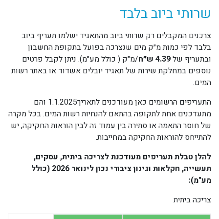
שרותי ביוב בלבד
צרכנים המקבלים רק שרותי ביוב מהתאגיד ישלמו תעריף ביוב
בלבד לפי כמות מ״ק מים שנצרכה בפועל בתקופת החשבון
ובתעריף של
4.39 ש״ח
/מ״ק ( כולל מע״מ). ניתן לקבל פרטים
נוספים במחלקת שירות של תאגיד יובלים אשדוד או באתר רשות
המים.
התעריפים הרשומים כאן מעודכנים לתאריך1.1.2025 והם
מתעדכנים אחת לתקופה בהתאם להנחיות רשות המים. בכל מקרה
של חוסר התאמה או סתירה בין עמוד זה לבין הוראות החקיקה, יש
להתייחס להוראות החקיקה במחייבות.
להלן טבלת תעריפים מעודכנת לצריכה ביתית, עסקים,
תעשייה, חקלאות וגינון ציבורי נכון לינואר 2026 (כולל
מע"מ):
צריכה ביתית