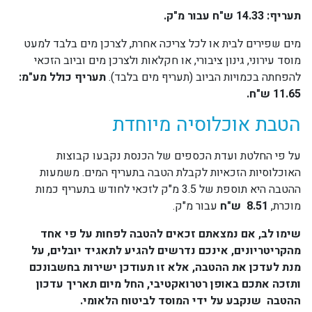
תעריף: 14.33 ש"ח עבור מ"ק.
מים שפירים לבית או לכל צריכה אחרת, לצרכן מים בלבד למעט
מוסד עירוני, גינון ציבורי, או חקלאות ולצרכן מים וביוב הזכאי
להפחתה בכמויות הביוב (תעריף מים בלבד).
תעריף כולל מע"מ:
11.65 ש"ח.
הטבת אוכלוסיה מיוחדת
על פי החלטת ועדת הכספים של הכנסת נקבעו קבוצות
האוכלוסיות הזכאיות לקבלת הטבה בתעריף המים. משמעות
ההטבה היא תוספת של 3.5 מ"ק לזכאי לחודש בתעריף כמות
מוכרת,
8.51 ש"ח
עבור מ"ק.
שימו לב, אם נמצאתם זכאים להטבה לפחות על פי אחד
מהקריטריונים, אינכם נדרשים להגיע לתאגיד יובלים, על
מנת לעדכן את ההטבה
,
אלא זו תעודכן ישירות בחשבונכם
ותזכה אתכם באופן רטרואקטיבי, החל מיום תאריך עדכון
ההטבה
שנקבע על ידי המוסד לביטוח הלאומי.