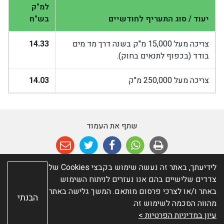
למ"ק
יעוד / סוג התעריף לחודשיים
בש"ח
צריכה מעל 15,000 מ"ק בשנה דרך מד מים
14.33
בודד (בכפוף לתנאים בחוק).
צריכה מעל 250,000 מ"ק
14.03
שתף את העמוד
לידיעתך, באתר זה נעשה שימוש בקבצי Cookies של
צדדים שלישיים בהם אנו נעזרים לניתוח השימוש
© כל הזכויות שמורות ל-יובלים אשדוד. האתר פותח על ידי
א.ש
באתר ו/או לצרכי פרסום מותאם. המשך גלישה באתר
הבנתי
בינה
מהווה הסכמה לשימוש זה.
תנאי שימוש
|
מפת האתר
|
הצהרת נגישות
|
ניהול העדפות
עיון במדיניות הפרטיות >
Cookies